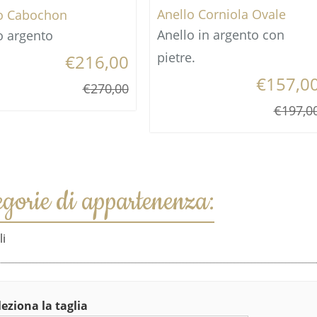
Anello Corniola Ovale
o Cabochon
Anello in argento con
o argento
pietre.
€216,00
€157,0
€270,00
€197,0
egorie di appartenenza:
li
leziona la taglia