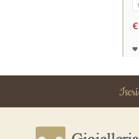
€
Iscri