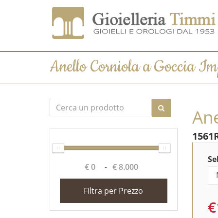
Anello Corniola a Goccia Im
Ane
1561
Se
€ 0
-
€ 8.000
Filtra per Prezzo
€