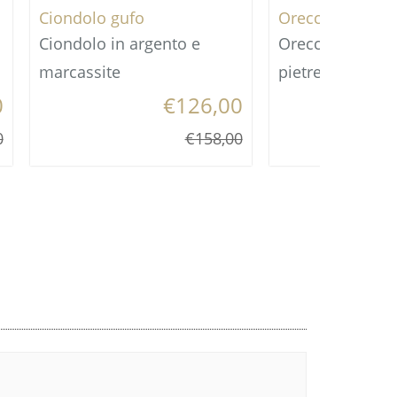
Ciondolo gufo
Orecchini Corni
Ciondolo in argento e
Orecchini in ar
marcassite
pietre.
0
€126,00
0
€158,00