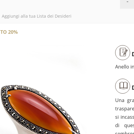
-
Aggiungi alla tua Lista dei Desideri
NTO 20%
D
Anello i
D
Una gra
traspare
si incas
di que
sembrer