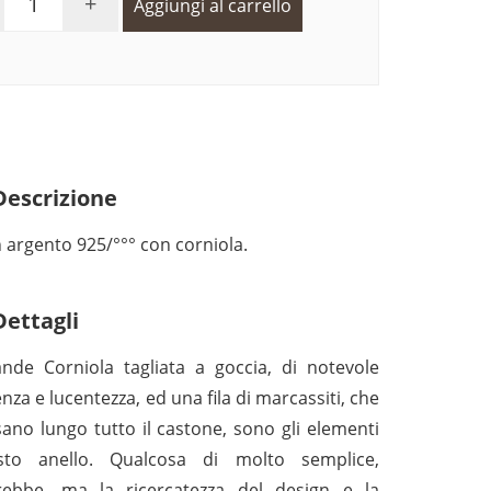
+
Aggiungi al carrello
escrizione
n argento 925/°°° con corniola.
ettagli
nde Corniola tagliata a goccia, di notevole
nza e lucentezza, ed una fila di marcassiti, che
sano lungo tutto il castone, sono gli elementi
sto anello. Qualcosa di molto semplice,
ebbe, ma la ricercatezza del design e la