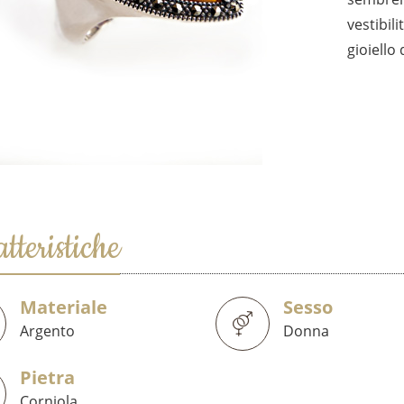
vestibi
gioiello
tteristiche
Materiale
Sesso
Argento
Donna
Pietra
Corniola