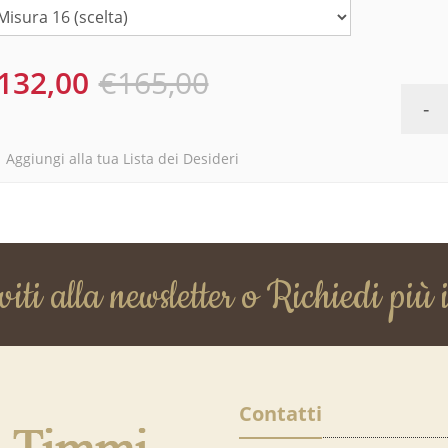
132,00
€165,00
-
Aggiungi alla tua Lista dei Desideri
viti alla newsletter o Richiedi più 
Contatti