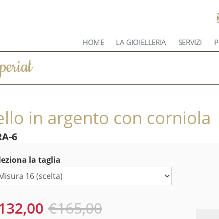
HOME
LA GIOIELLERIA
SERVIZI
P
perial
llo in argento con corniola
RA-6
leziona la taglia
132,00
€165,00