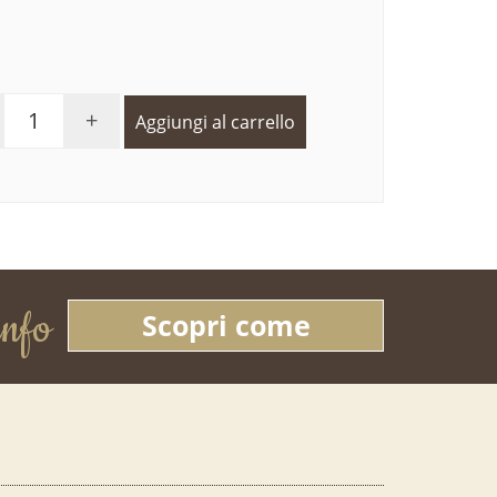
+
Aggiungi al carrello
info
Scopri come