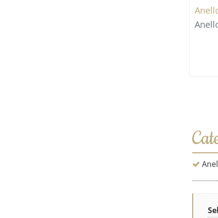
Anell
Anell
Cat
Anel
Se