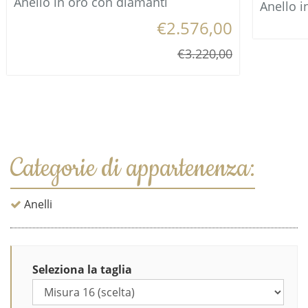
Anello in oro con diamanti
Anello i
€2.576,00
€3.220,00
Categorie di appartenenza:
Anelli
Seleziona la taglia