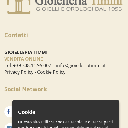
Contatti
GIOIELLERIA TIMMI
VENDITA ONLINE
Cel:
+39 348.11.95.007
-
info@gioielleriatimmi.it
Privacy Policy
-
Cookie Policy
Social Network
Facebook
Google Plus
Cookie
Questo sito utilizza cookies tecnici e di terze parti
Instagram
per funzionalità quali la condivisione sui social