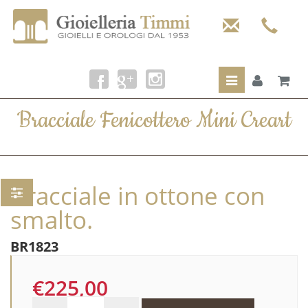
Toggle
navigation
Bracciale Fenicottero Mini Creart
Bracciale in ottone con
smalto.
BR1823
€225,00