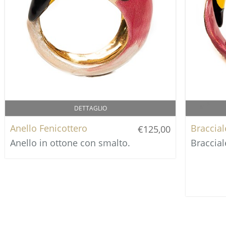
DETTAGLIO
Anello Fenicottero
Braccial
€125,00
Anello in ottone con smalto.
Braccial