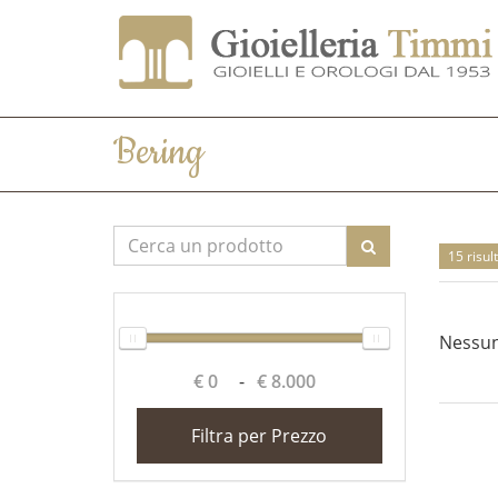
Bering
15 risult
Nessun
€ 0
-
€ 8.000
Filtra per Prezzo