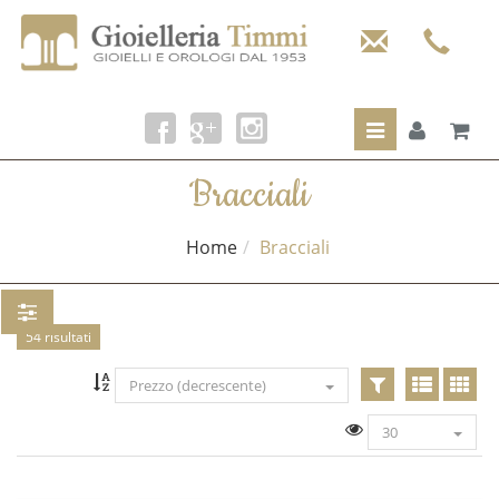
Toggle
navigation
Bracciali
Home
Bracciali
54 risultati
Prezzo (decrescente)
30