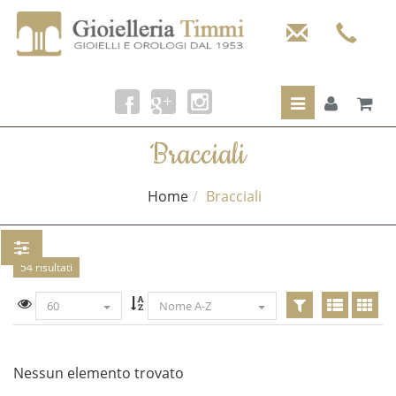
Toggle
navigation
Bracciali
Home
Bracciali
54 risultati
60
Nome A-Z
Nessun elemento trovato