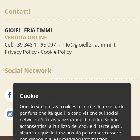
Contatti
GIOIELLERIA TIMMI
VENDITA ONLINE
Cel:
+39 348.11.95.007
-
info@gioielleriatimmi.it
Privacy Policy
-
Cookie Policy
Social Network
Facebook
Google Plus
Cookie
Questo sito utilizza cookies tecnici e di terze parti
Instagram
per funzionalità quali la condivisione sui social
network e/o la visualizzazione di media. Se non
acconsentissi all'utilizzo dei cookie di terze parti,
alcune di queste funzionalità potrebbero essere
non disponibili. Per maggiori informazioni